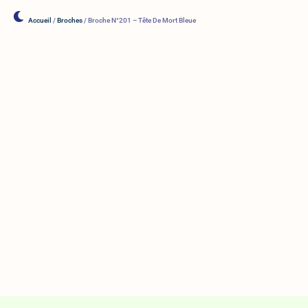
Accueil
/
Broches
/ Broche N°201 – Tête De Mort Bleue