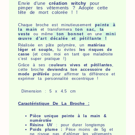
Envie d’une
création witchy
pour
pimper tes vêtements ? Adopte cette
tête de mort colorée ! !
Chaque broche est minutieusement
peinte à
la main
et transformera
ton sac, ta
veste
ou même
ton bonnet
en une
mini
œuvre d’art décalée et pétillante !
Réalisée en pâte polymère, un
matériau
léger et souple,
tu évites
les risques de
casse
(et crois moi en tant que maladroite
c’est super pratique !)
Grâce à ses c
ouleurs vives et pétillantes
,
cette broche
deviendra ton accessoire de
mode préférée
pour affirmer ta différence et
exprimer ta personnalité excentrique !
Dimension : 5 x 4.5 cm
Caractéristique De La Broche :
Pièce unique peinte à la main &
numérotée
Résine UV
: pour durer longtemps
Poids plume :
Pèse moins de 5g et
ne risque pas d’abîmer les vêtements