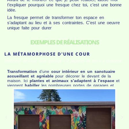
t’expliquer pourquoi une fresque chez toi, c’est une bonne
idée.
La fresque permet de transformer ton espace en
s’adaptant au lieu et à ses contraintes. C’est une oeuvre
unique faite pour durer
EXEMPLES DE RÉALISATIONS
LA MÉTAMORPHOSE D'UNE COUR
Intérieur de cour avec garage – 2 façades de 8m x 3 chacune
Transformation
d’une
cour intérieur en un sanctuaire
accueillant et agréable
pour décorer le devant de la
maison. Ici
plantes et animaux
s’adaptent à l’espace
et
viennent
habiller
les nombreuses portes de garages et
d’atelier.
Le lieu parait tout de suite moins austère
.