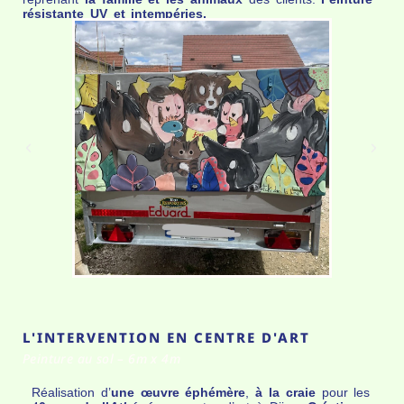
résistante UV et intempéries.
L'INTERVENTION EN CENTRE D'ART
Peinture au sol – 6m x 4m
Réalisation d’
une œuvre éphémère
,
à la craie
pour les