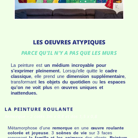
LES OEUVRES ATYPIQUES
PARCE QU'IL N'Y A PAS QUE LES MURS
La peinture est
un médium incroyable pour
s’exprimer pleinement.
Lorsqu’elle quitte le
cadre
classique
, elle prend une
dimension supplémentaire
,
transformant
les objets du quotidien
ou
les espaces
qu’on ne voit plus
en
œuvres uniques et
inattendues.
LA PEINTURE ROULANTE
Remorque – 2 cotés 3m x 0,8 et dos 1,5 x 0,8
Métamorphose d’une
remorque
en une
œuvre roulante
colorée et joyeuse
. 3
scènes de vie
sur 3 faces
reprenant
la famille et les animaux
des clients.
Peinture