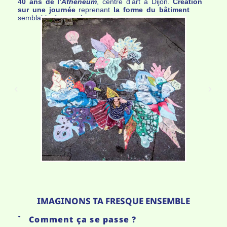
4
0 ans de l’
Athénéum
, centre d’art à Dijon.
Création
sur une journée
reprenant
la forme du bâtiment
semblable à un volcan.
IMAGINONS TA FRESQUE ENSEMBLE
Comment ça se passe ?