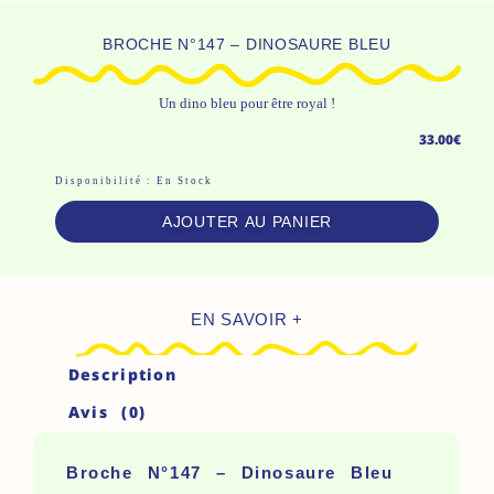
BROCHE N°147 – DINOSAURE BLEU
Un dino bleu pour être royal !
33.00
€
Quantité
Disponibilité :
En Stock
De
AJOUTER AU PANIER
Broche
N°147
-
EN SAVOIR +
Dinosaure
Bleu
Description
Avis (0)
Broche N°147 – Dinosaure Bleu