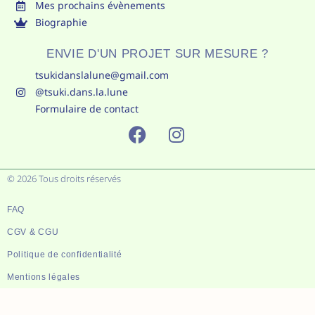
Mes prochains évènements
Biographie
ENVIE D'UN PROJET SUR MESURE ?
tsukidanslalune@gmail.com
@tsuki.dans.la.lune
Formulaire de contact
F
I
A
N
C
S
© 2026 Tous droits réservés
E
T
B
A
FAQ
O
G
O
R
CGV & CGU
K
A
Politique de confidentialité
M
Mentions légales