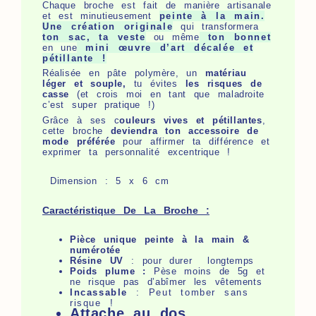
Chaque broche est fait de manière artisanale
et est minutieusement
peinte à la main.
Une création originale
qui transformera
ton sac, ta veste
ou même
ton bonnet
en une
mini œuvre d’art décalée et
pétillante !
Réalisée en pâte polymère, un
matériau
léger et souple,
tu évites
les risques de
casse
(et crois moi en tant que maladroite
c’est super pratique !)
Grâce à ses c
ouleurs vives et pétillantes
,
cette broche
deviendra ton accessoire de
mode préférée
pour affirmer ta différence et
exprimer ta personnalité excentrique !
Dimension : 5 x 6 cm
Caractéristique De La Broche :
Pièce unique peinte à la main &
numérotée
Résine UV
: pour durer longtemps
Poids plume :
Pèse moins de 5g et
ne risque pas d’abîmer les vêtements
Incassable
: Peut tomber sans
risque !
Attache au dos