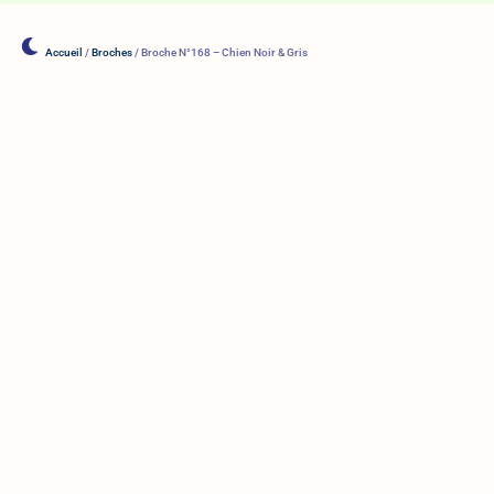
Accueil
/
Broches
/ Broche N°168 – Chien Noir & Gris