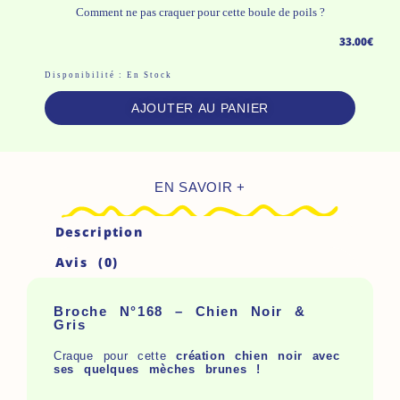
Comment ne pas craquer pour cette boule de poils ?
33.00
€
Quantité
Disponibilité :
En Stock
De
AJOUTER AU PANIER
Broche
N°168
-
EN SAVOIR +
Chien
Noir
Description
&
Avis (0)
Gris
Broche N°168 – Chien Noir &
Gris
Craque pour cette
création chien noir avec
ses quelques mèches brunes !