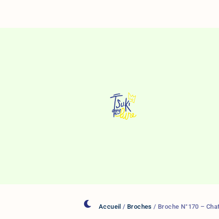
Aller
Au
Contenu
Accueil
/
Broches
/ Broche N°170 – Chat