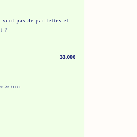
 veut pas de paillettes et
t ?
33.00
€
re De Stock