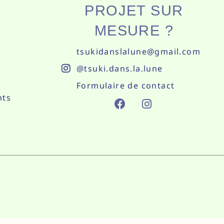
PROJET SUR
MESURE ?
tsukidanslalune@gmail.com
@tsuki.dans.la.lune
Formulaire de contact
nts
F
I
A
N
C
S
E
T
B
A
O
G
O
R
K
A
M