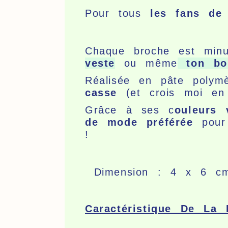
Pour tous
les fans d
Chaque broche est min
veste
ou même
ton bo
Réalisée en pâte poly
casse
(et crois moi en 
Grâce à ses c
ouleurs 
de mode préférée
pour 
!
Dimension : 4 x 6 c
Caractéristique De La 