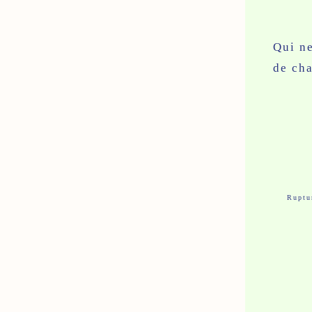
Qui ne
de cha
Ruptu