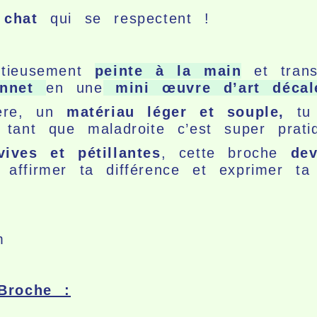
e chat
qui se respectent !
utieusement
peinte à la main
et trans
nnet
en une
mini œuvre d’art décalé
mère, un
matériau léger et souple,
tu 
tant que maladroite c’est super prat
vives et pétillantes
, cette broche
dev
affirmer ta différence et exprimer ta 
m
Broche :