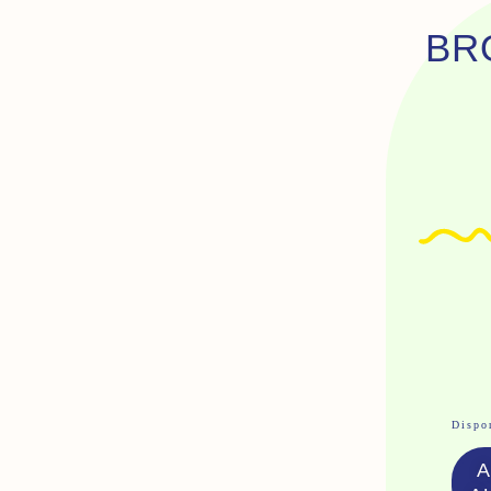
BR
Qua
Dispon
De
Bro