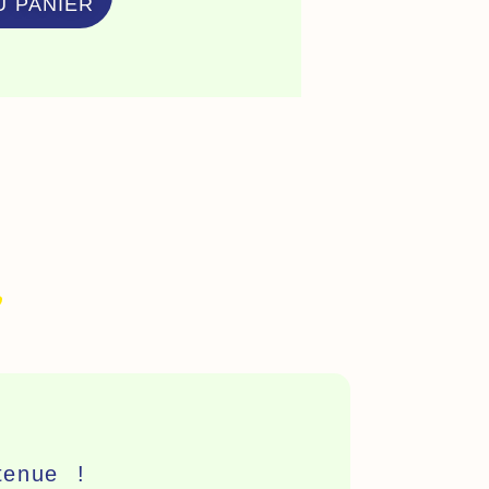
U PANIER
93
ard
urs
enue !