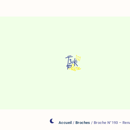
Aller
Au
Contenu
Accueil
/
Broches
/ Broche N°193 – Ren