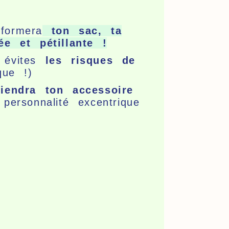
formera
ton sac, ta
e et pétillante !
évites
les risques de
ique !)
iendra ton accessoire
personnalité excentrique