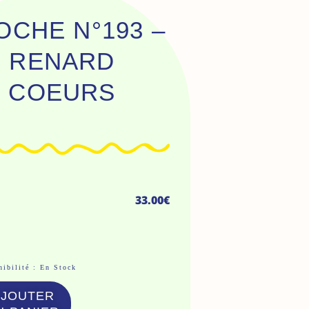
OCHE N°193 –
RENARD
COEURS
33.00
€
ntité
ibilité :
En Stock
AJOUTER
che