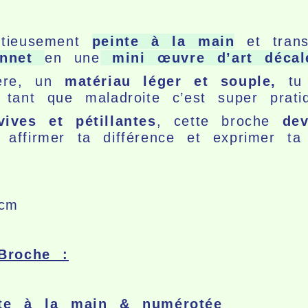
utieusement
peinte à la main
et trans
nnet
en une
mini œuvre d’art décalé
mère, un
matériau léger et souple,
tu 
tant que maladroite c’est super prat
vives et pétillantes
, cette broche
dev
affirmer ta différence et exprimer ta 
cm
Broche :
nte à la main & numérotée