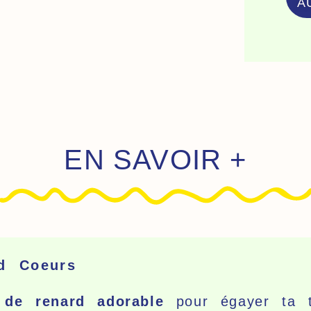
A
N°1
-
Ren
Coe
EN SAVOIR +
d Coeurs
t de renard adorable
pour égayer ta t