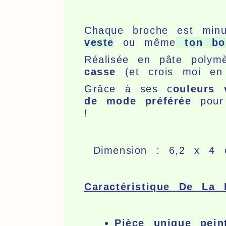
Chaque broche est min
veste
ou même
ton bo
Réalisée en pâte poly
casse
(et crois moi en 
Grâce à ses c
ouleurs 
de mode préférée
pour 
!
Dimension : 6,2 x 4 
Caractéristique De La 
Pièce unique pei