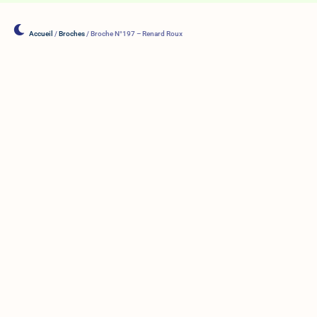
Accueil
/
Broches
/ Broche N°197 – Renard Roux