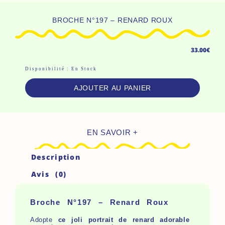
BROCHE N°197 – RENARD ROUX
33.00
€
Quantité
Disponibilité :
En Stock
De
AJOUTER AU PANIER
Broche
N°197
-
EN SAVOIR +
Renard
Roux
Description
Avis (0)
Broche N°197 – Renard Roux
Adopte
ce joli portrait de renard adorable