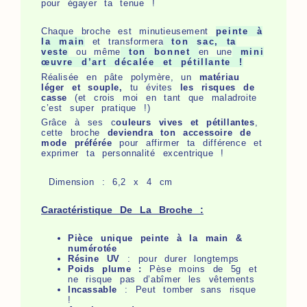
pour égayer ta tenue !
Chaque broche est minutieusement
peinte à
la main
et transformera
ton sac, ta
veste
ou même
ton bonnet
en une
mini
œuvre d’art décalée et pétillante !
Réalisée en pâte polymère, un
matériau
léger et souple,
tu évites
les risques de
casse
(et crois moi en tant que maladroite
c’est super pratique !)
Grâce à ses c
ouleurs vives et pétillantes
,
cette broche
deviendra ton accessoire de
mode préférée
pour affirmer ta différence et
exprimer ta personnalité excentrique !
Dimension : 6,2 x 4 cm
Caractéristique De La Broche :
Pièce unique peinte à la main &
numérotée
Résine UV
: pour durer longtemps
Poids plume :
Pèse moins de 5g et
ne risque pas d’abîmer les vêtements
Incassable
: Peut tomber sans risque
!