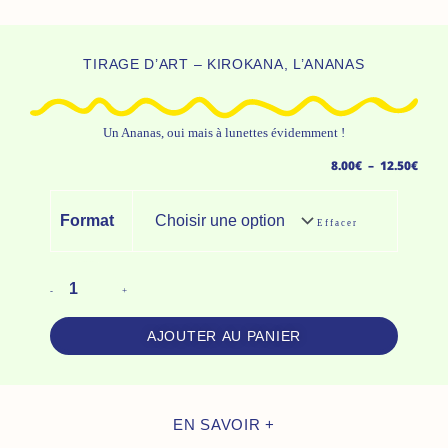
TIRAGE D’ART – KIROKANA, L’ANANAS
Un Ananas, oui mais à lunettes évidemment !
Plag
8.00
€
–
12.50
€
de
Quantité
prix 
Format
Effacer
De
8.00€
Tirage
à
D'Art
-
+
12.5
-
Kirokana,
AJOUTER AU PANIER
L'Ananas
EN SAVOIR +