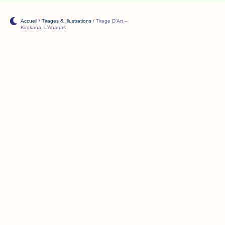
Accueil
/
Tirages & Illustrations
/ Tirage D’Art –
Kirokana, L’Ananas