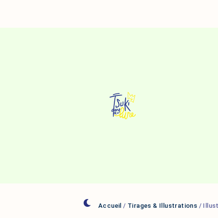
Aller
Au
Contenu
Accueil
/
Tirages & Illustrations
/ Illu