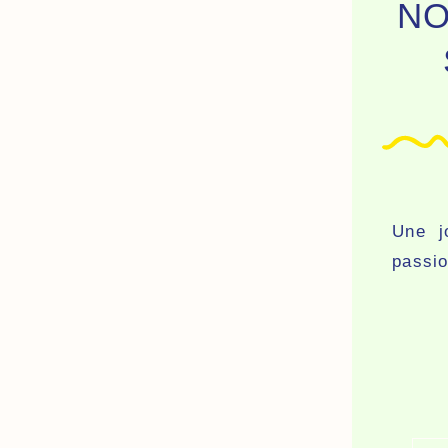
NO
Une j
passi
Qu