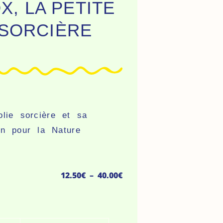
X, LA PETITE
SORCIÈRE
olie sorcière et sa
on pour la Nature
Plage
12.50
€
–
40.00
€
de
prix :
antité