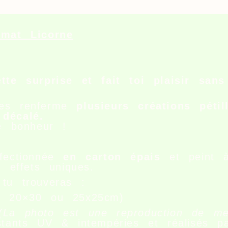
rmat Licorne
tte surprise et fait toi plaisir san
tes renferme
plusieurs créations pétil
décalé.
le bonheur !
fectionnée
en carton épais
et peint 
s effets uniques.
e
tu trouveras :
n 20×30 ou 25x25cm)
(La photo est une reproduction de me
istants UV & intempéries et réalisés 