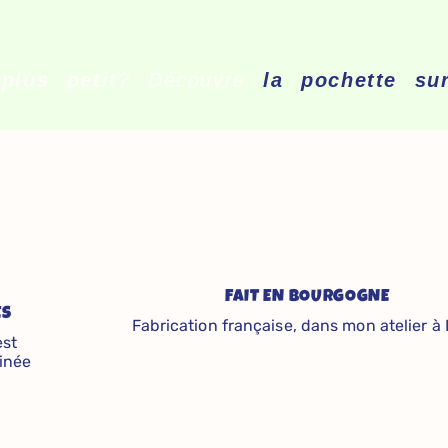
plus petit
? Découvre
la pochette su
FAIT EN BOURGOGNE
ES
Fabrication française, dans mon atelier à 
est
inée