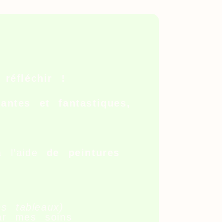
s réfléchir !
lantes et fantastiques,
à l’aide
de peintures
s tableaux)
par mes soins