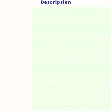
Description
Pochette Surprise – Fo
Craque pour
cette poche
Chacune de mes pochet
issues de mon univers 
Pas besoin de choisir, 
Chaque pochette est con
aérosol
, créant ainsi de
Dans le
format Licorn
2 formats M
(tirages e
2 à 3 cartes postales
Et
1 à 2 stickers
, rés