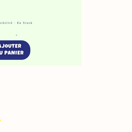
antité
ibilité :
En Stock
+
chette
rprise
AJOUTER
U PANIER
rmat
corne