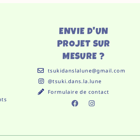
ENVIE D'UN
PROJET SUR
MESURE ?
tsukidanslalune@gmail.com
@tsuki.dans.la.lune
Formulaire de contact
nts
F
I
A
N
C
S
E
T
B
A
O
G