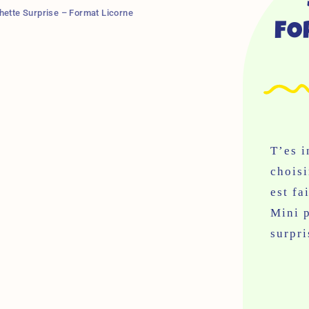
hette Surprise – Format Licorne
FO
T’es i
choisi
est fa
Mini p
surpri