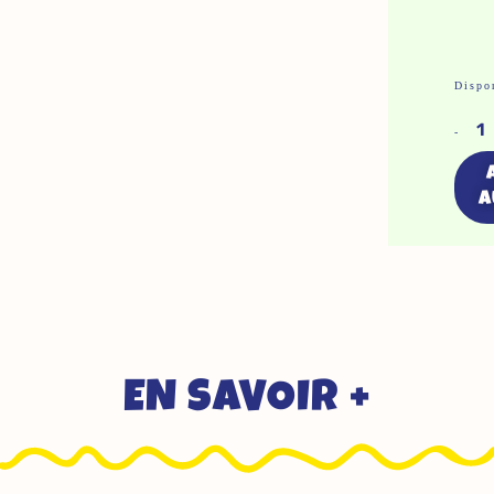
Qu
Dispon
De
-
Po
Su
A
-
Fo
Li
EN SAVOIR +