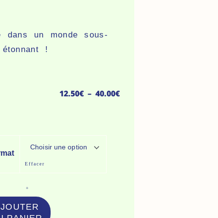
e dans un monde sous-
 étonnant !
Plage
12.50
€
–
40.00
€
de
prix :
antité
12.50€
rmat
à
Effacer
rage
40.00€
Art
+
AJOUTER
us