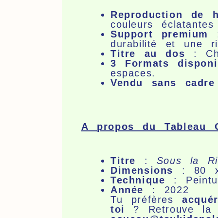
Reproduction de h
couleurs éclatante
Support premium
:
durabilité et une r
Titre au dos
: Cha
3 Formats disponi
espaces.
Vendu sans cadre
A propos du Tableau O
Titre
:
Sous la Ri
Dimensions
: 80 
Technique
: Peintur
Année
: 2022
Tu préfères
acquér
toi
? Retrouve l