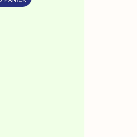
U PANIER
vière
wa,
s
nardeaux