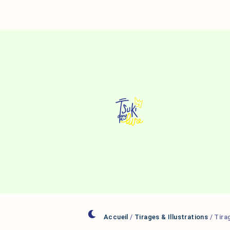
Aller
Au
Contenu
Accueil
/
Tirages & Illustrations
/ Tira