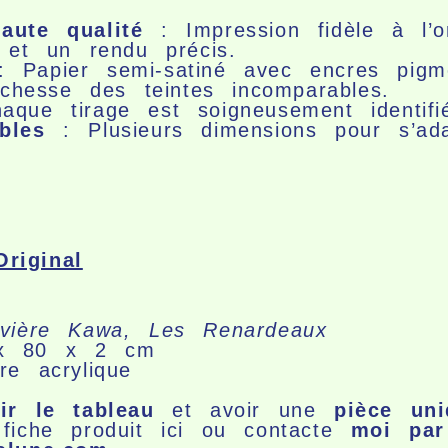
aute qualité
: Impression fidèle à l’o
s et un rendu précis.
 Papier semi-satiné avec encres pigm
ichesse des teintes incomparables.
que tirage est soigneusement identifi
bles
: Plusieurs dimensions pour s’ad
riginal
vière Kawa, Les Renardeaux
x 80 x 2 cm
e acrylique
ir le tableau
et avoir une
pièce un
a
fiche produit ici
ou contacte
moi par