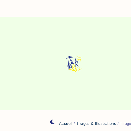
Aller
Au
Contenu
Accueil
/
Tirages & Illustrations
/ Tirag