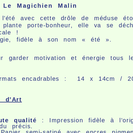
 Le Magichien Malin
t l’été avec cette drôle de méduse ét
 plante porte-bonheur, elle va se déc
icale !
ergie, fidèle à son nom « été ».
 garder motivation et énergie tous 
 formats encadrables : 14 x 14cm /
e d’Art
te qualité
: Impression fidèle à l’ori
du précis.
apier semi-satiné avec encres pigment