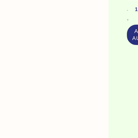
D'
-
-
+
W
L
A
M
M