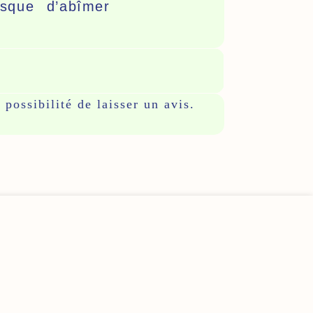
isque d’abîmer
 possibilité de laisser un avis.
EMBALLAGE SOIGNÉ
ijon
Protégé avec attention