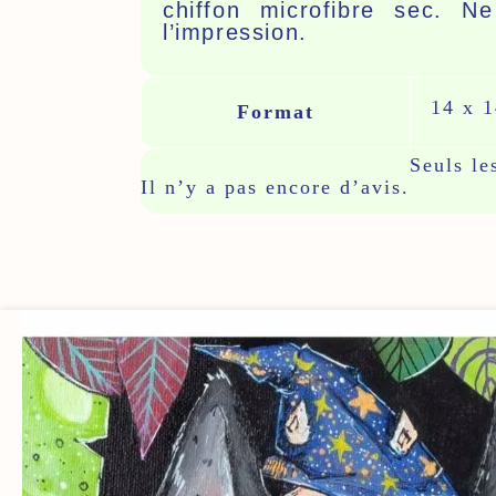
chiffon microfibre sec. N
l’impression.
14 x 1
Format
Avis
Seuls le
Il n’y a pas encore d’avis.
Plage
De
Prix :
LIVRAISON RAPIDE
CRÉATIONS
FANTASTIQU
12.50€
Expédition en 2 à 5 jours
À
Chaque pièce e
imaginée et dessin
40.00€