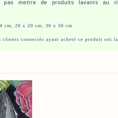
e pas mettre de produits lavants au r
4 cm, 20 x 20 cm, 30 x 30 cm
s clients connectés ayant acheté ce produit ont la
FAIT EN BOURGOGNE
ES
Fabrication française, dans mon atelier à D
st
ée par