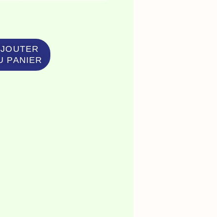
art
anwan,
AJOUTER
e
U PANIER
agichien
alin