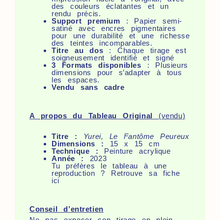
des couleurs éclatantes et un
rendu précis.
Support premium
: Papier semi-
satiné avec encres pigmentaires
pour une durabilité et une richesse
des teintes incomparables.
Titre au dos
: Chaque tirage est
soigneusement identifié et signé
3 Formats disponibles
: Plusieurs
dimensions pour s’adapter à tous
les espaces.
Vendu sans cadre
A propos du Tableau Original
(vendu)
Titre :
Yurei, Le Fantôme Peureux
Dimensions :
15 x 15 cm
Technique :
Peinture acrylique
Année :
2023
Tu préfères le tableau à une
reproduction ? Retrouve
sa fiche
ici
Conseil d’entretien
Ne pas exposer son tirage en plein