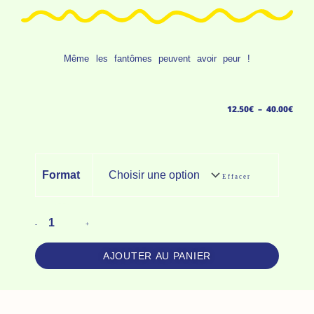
Même les fantômes peuvent avoir peur !
Plag
12.50
€
–
40.00
€
de
prix 
Quantité
Format
Effacer
De
12.5
Tirage
à
D'Art
-
+
40.0
-
Yurei,
AJOUTER AU PANIER
Le
Fantôme
Peureux