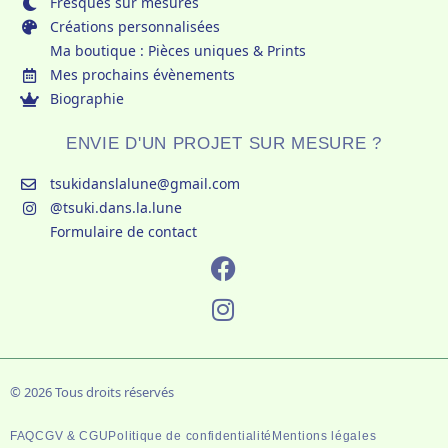
Fresques sur mesures
Créations personnalisées
Ma boutique : Pièces uniques & Prints
Mes prochains évènements
Biographie
ENVIE D'UN PROJET SUR MESURE ?
tsukidanslalune@gmail.com
@tsuki.dans.la.lune
Formulaire de contact
Facebook
Instagram
© 2026 Tous droits réservés
FAQ
CGV & CGU
Politique de confidentialité
Mentions légales