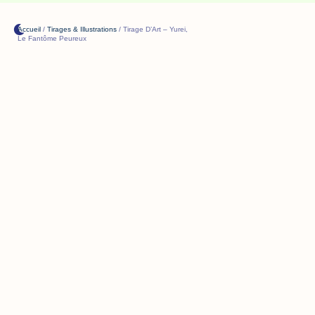
Accueil
/
Tirages & Illustrations
/ Tirage D’Art – Yurei,
Le Fantôme Peureux