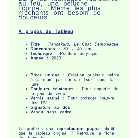
au feu, une peluche
licorne. Même les plus
méchants ont besoin de
douceurs.
A propos du Tableau
Titre :
Pandekuro, Le Chat Démoniaque
Dimensions :
30 x 40 cm
Technique :
Peinture acrylique
Année :
2023
Pièce unique
: Création originale peinte
à la main par l’artiste Tsuki dans la
lune
Couleurs éclatantes
: Pour apporter de
la joie de vivre
Vernis satiné
: Pour protéger l’œuvre
des UV
Signature au dos
Vendu sans cadre
Tu préfères une
reproduction papier
plutôt
que le tableau original ? Retrouve la fiche
du
tirage ici