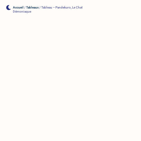
Accueil
/
Tableaux
/ Tableau – Pandekuro, Le Chat
Démoniaque