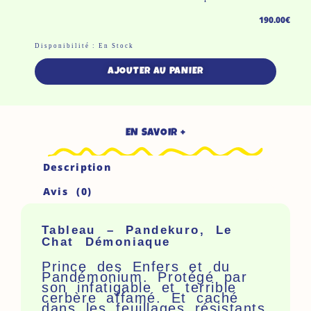
190.00
€
Quantité
Disponibilité :
En Stock
De
AJOUTER AU PANIER
Tableau
-
Pandekuro,
EN SAVOIR +
Le
Chat
Description
Démoniaque
Avis (0)
Tableau – Pandekuro, Le
Chat Démoniaque
Prince des Enfers et du
Pandémonium. Protégé par
son infatigable et terrible
cerbère affamé. Et caché
dans les feuillages résistants