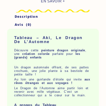
EN SAVOIR +
Le
Dragon
De
Description
L'Automne
Avis (0)
Tableau – Aki, Le Dragon
De L’Automne
Découvre cette
peinture dragon originale
,
une
création
colorée
parfaite pour
les
(grands) enfants
Un dragon automnale offrant, de ses pattes
crochues, une jolie plante à sa bestiole de
petite taille !
Au loin une guirlande d’étoile qui invite
aux
rêves étranges et aux voyages !
Le Dragon de l’Automne aime partir loin et
revenir avec mille végétaux. C’est un
collectionneur qui a le cœur sur la main.
A propos du Tableau