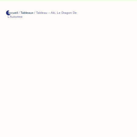
Accueil
/
Tableaux
/ Tableau – Aki, Le Dragon De
L’Automne