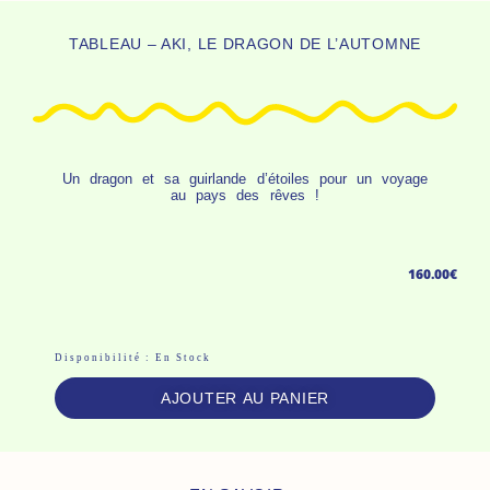
TABLEAU – AKI, LE DRAGON DE L’AUTOMNE
Un dragon et sa guirlande d’étoiles pour un voyage
au pays des rêves !
160.00
€
Quantité
Disponibilité :
En Stock
De
AJOUTER AU PANIER
Tableau
-
Aki,