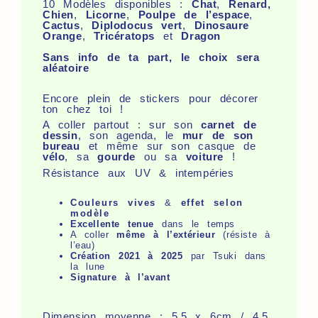
10 Modèles disponibles :
Chat
,
Renard,
Chien
,
Licorne
,
Poulpe de l’espace
,
Cactus
,
Diplodocus vert
,
Dinosaure
Orange
,
Tricératops
et
Dragon
Sans info de ta part, le choix sera
aléatoire
Encore plein de stickers pour décorer
ton chez toi !
A coller partout : sur son
carnet de
dessin
, son agenda, le
mur de son
bureau
et même sur son casque de
vélo
, sa
gourde
ou sa
voiture
!
Résistance aux UV & intempéries
Couleurs vives
&
effet selon
modèle
Excellente tenue
dans le temps
A coller
même à l’extérieur
(résiste à
l’eau)
Création 2021 à 2025
par Tsuki dans
la lune
Signature à l’avant
Dimension moyenne : 5,5 x 6cm / 4.5