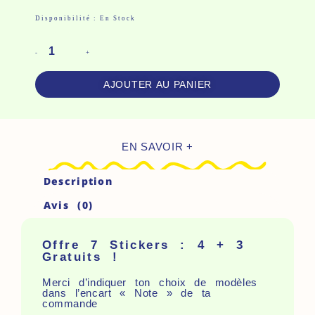
Quantité
Disponibilité :
En Stock
De
Offre
-
+
7
AJOUTER AU PANIER
Stickers
:
4
EN SAVOIR +
+
3
Description
Gratuits
Avis (0)
!
Offre 7 Stickers : 4 + 3
Gratuits !
Merci d’indiquer ton choix de modèles
dans l’encart « Note » de ta
commande