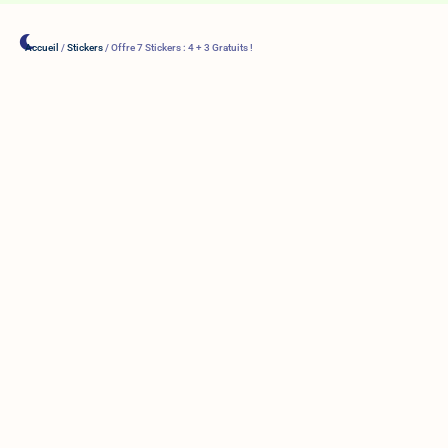
Accueil
/
Stickers
/ Offre 7 Stickers : 4 + 3 Gratuits !