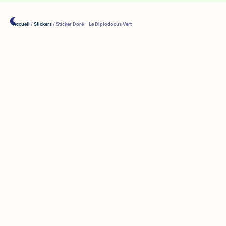
Accueil
/
Stickers
/ Sticker Doré – Le Diplodocus Vert