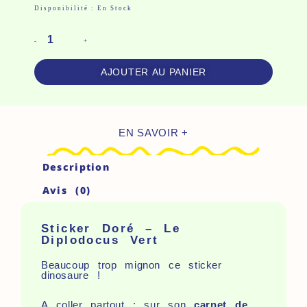
Quantité
Disponibilité :
En Stock
De
Sticker
-
+
Doré
AJOUTER AU PANIER
-
Le
Diplodocus
EN SAVOIR +
Vert
Description
Avis (0)
Sticker Doré – Le
Diplodocus Vert
Beaucoup trop mignon ce sticker
dinosaure !
A coller partout : sur son
carnet de