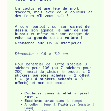
Un cactus et une tête de mort,
d’accord, mais avec de la couleurs et
des fleurs s’il vous plaît !
A coller partout : sur son
carnet de
dessin
, son agenda, le
mur de son
bureau
et même sur son casque de
vélo
, sa
gourde
ou sa
voiture
!
Résistance aux UV & intempéries
Dimension : 4.6 x 7.9 cm
Pour bénéficier de l’Offre spéciale 3
stickers pour 10€ (ou 7 stickers pour
20€), merci de choisir le produit «
2
stickers pailletés achetés = 1 offert
!
»
(
ou 4 stickers achetés = 3
offerts
) et non ce produit.
Couleurs vives
&
effet « pixel
dust »
Excellente tenue
dans le temps
A coller
même à l’extérieur
(résiste à
l’eau)