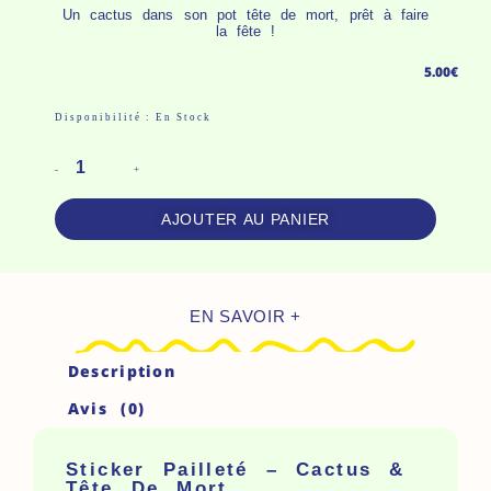
Un cactus dans son pot tête de mort, prêt à faire
la fête !
5.00
€
Quantité
Disponibilité :
En Stock
De
Sticker
-
+
Pailleté
AJOUTER AU PANIER
-
Cactus
&
EN SAVOIR +
Tête
De
Description
Mort
Avis (0)
Sticker Pailleté – Cactus &
Tête De Mort