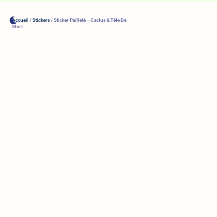
Accueil
/
Stickers
/ Sticker Pailleté – Cactus & Tête De
Mort