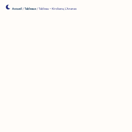
Accueil
/
Tableaux
/ Tableau – Kirokana, L’Ananas