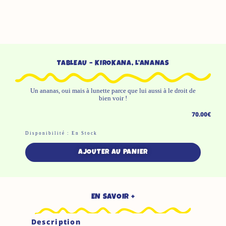
TABLEAU – KIROKANA, L’ANANAS
Un ananas, oui mais à lunette parce que lui aussi à le droit de
bien voir !
70.00
€
Quantité
Disponibilité :
En Stock
De
AJOUTER AU PANIER
Tableau
-
Kirokana,
EN SAVOIR +
L'Ananas
Description