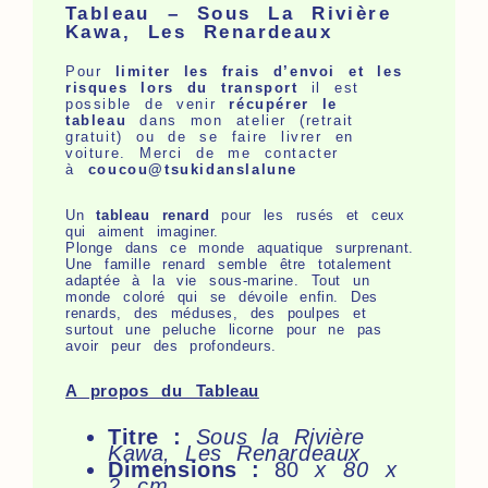
Tableau – Sous La Rivière
Kawa, Les Renardeaux
Pour
limiter les frais d’envoi et les
risques lors du transport
il est
possible de venir
récupérer le
tableau
dans mon atelier (retrait
gratuit) ou de se faire livrer en
voiture. Merci de me contacter
à
coucou@tsukidanslalune
Un
tableau renard
pour les rusés et ceux
qui aiment imaginer.
Plonge dans ce monde aquatique surprenant.
Une famille renard semble être totalement
adaptée à la vie sous-marine. Tout un
monde coloré qui se dévoile enfin. Des
renards, des méduses, des poulpes et
surtout une peluche licorne pour ne pas
avoir peur des profondeurs.
A propos du Tableau
Titre :
Sous la Rivière
Kawa, Les Renardeaux
Dimensions :
80
x 80 x
2 cm