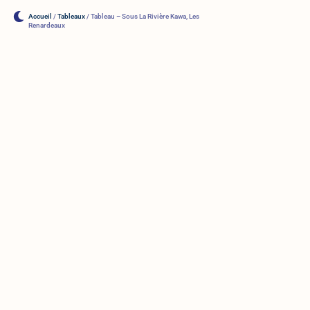
Accueil
/
Tableaux
/ Tableau – Sous La Rivière Kawa, Les
Renardeaux