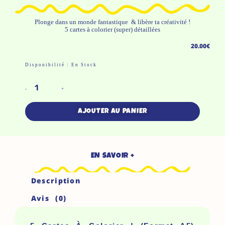
Plonge dans un monde fantastique & libère ta créativité !
5 cartes à colorier (super) détaillées
20.00
€
Quantité
Disponibilité :
En Stock
De
5
-
+
Cartes
AJOUTER AU PANIER
À
Colorier
!
EN SAVOIR +
(Format
A5)
Description
Avis (0)