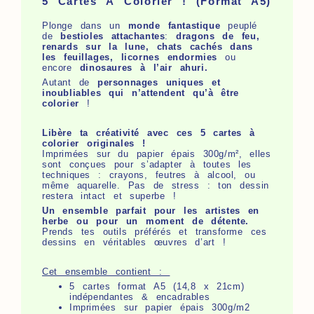
5 Cartes À Colorier ! (Format A5)
Plonge dans un
monde fantastique
peuplé
de
bestioles attachantes
:
dragons de feu,
renards sur la lune, chats cachés dans
les feuillages, licornes endormies
ou
encore
dinosaures à l’air ahuri.
Autant de
personnages uniques et
inoubliables qui n’attendent qu’à être
colorier
!
Libère ta créativité avec ces 5 cartes à
colorier originales !
Imprimées sur du papier épais 300g/m², elles
sont conçues pour s’adapter à toutes les
techniques : crayons, feutres à alcool, ou
même aquarelle. Pas de stress : ton dessin
restera intact et superbe !
Un ensemble parfait pour les artistes en
herbe ou pour un moment de détente.
Prends tes outils préférés et transforme ces
dessins en véritables œuvres d’art !
Cet ensemble contient :
5 cartes format A5 (14,8 x 21cm)
indépendantes & encadrables
Imprimées sur papier épais 300g/m2