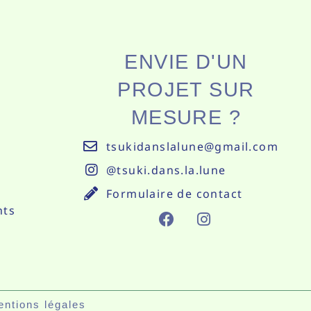
ENVIE D'UN
PROJET SUR
MESURE ?
tsukidanslalune@gmail.com
@tsuki.dans.la.lune
Formulaire de contact
nts
F
I
A
N
C
S
E
T
B
A
O
G
O
R
ntions légales